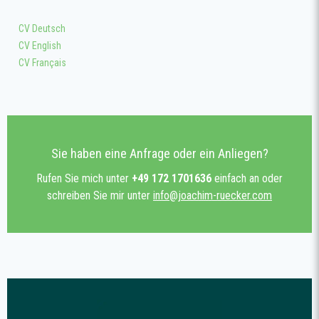
CV Deutsch
CV English
CV Français
Sie haben eine Anfrage oder ein Anliegen?
Rufen Sie mich unter
+49 172 1701636
einfach an oder
schreiben Sie mir unter
info@joachim-ruecker.com