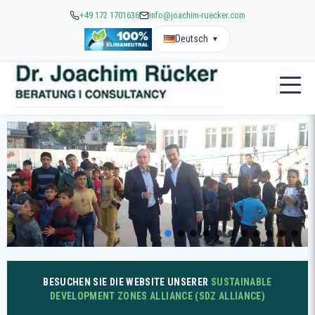
+49 172 1701636
info@joachim-ruecker.com
Deutsch
▼
BESUCHEN SIE DIE WEBSITE UNSERER
SUSTAINABLE
DEVELOPMENT ZONES ALLIANCE (SDZ ALLIANCE)