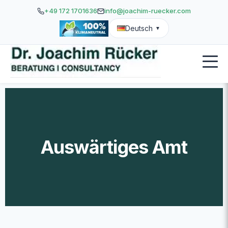
+49 172 1701636
info@joachim-ruecker.com
Deutsch
▼
Auswärtiges Amt